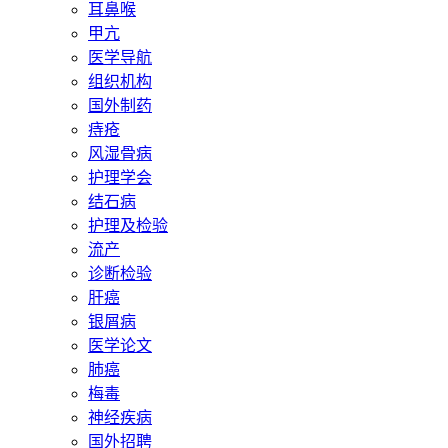
耳鼻喉
甲亢
医学导航
组织机构
国外制药
痔疮
风湿骨病
护理学会
结石病
护理及检验
流产
诊断检验
肝癌
银屑病
医学论文
肺癌
梅毒
神经疾病
国外招聘