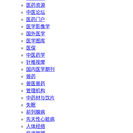
医药资源
中医论坛
医药门户
医学影像学
国外医学
医学图库
医保
中医药学
针推按摩
国内医学期刊
兽药
兽医兽药
管理机构
中药材与饮片
失眠
前列腺病
先天性心脏病
人体经络