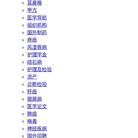
耳鼻喉
甲亢
医学导航
组织机构
国外制药
痔疮
风湿骨病
护理学会
结石病
护理及检验
流产
诊断检验
肝癌
银屑病
医学论文
肺癌
梅毒
神经疾病
国外招聘