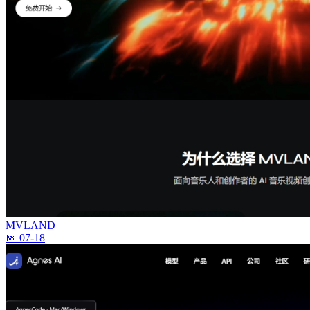
MVLAND
📅 07-18