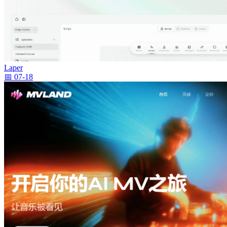
Laper
📅 07-18