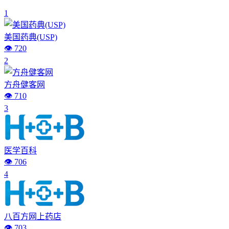
1
美国药典(USP)
👁️ 720
2
方舟健客网
👁️ 710
3
医学百科
👁️ 706
4
八百方网上药店
👁️ 703