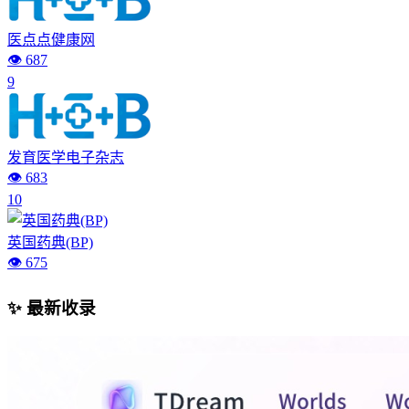
医点点健康网
👁️ 687
9
发育医学电子杂志
👁️ 683
10
英国药典(BP)
👁️ 675
✨ 最新收录