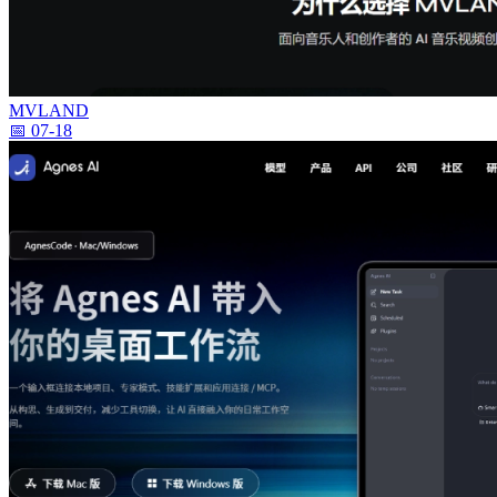
MVLAND
📅 07-18