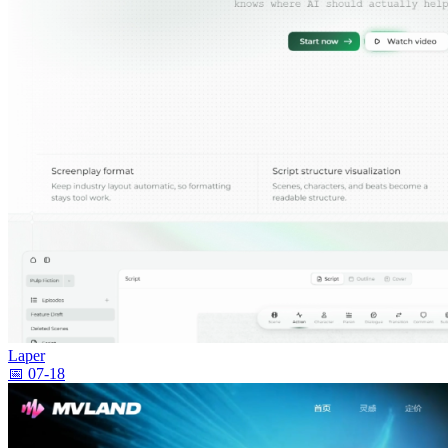
Laper
📅 07-18