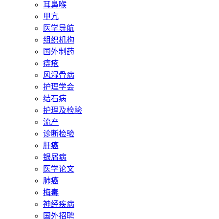
耳鼻喉
甲亢
医学导航
组织机构
国外制药
痔疮
风湿骨病
护理学会
结石病
护理及检验
流产
诊断检验
肝癌
银屑病
医学论文
肺癌
梅毒
神经疾病
国外招聘