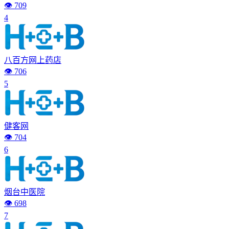
👁️ 709
4
八百方网上药店
👁️ 706
5
健客网
👁️ 704
6
烟台中医院
👁️ 698
7