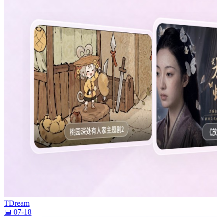
TDream
📅 07-18