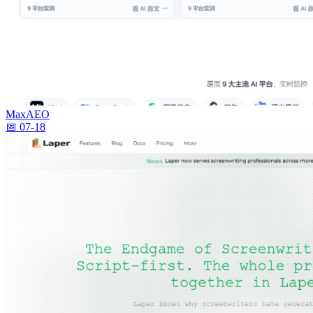
MaxAEO
📅 07-18