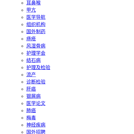
耳鼻喉
甲亢
医学导航
组织机构
国外制药
痔疮
风湿骨病
护理学会
结石病
护理及检验
流产
诊断检验
肝癌
银屑病
医学论文
肺癌
梅毒
神经疾病
国外招聘