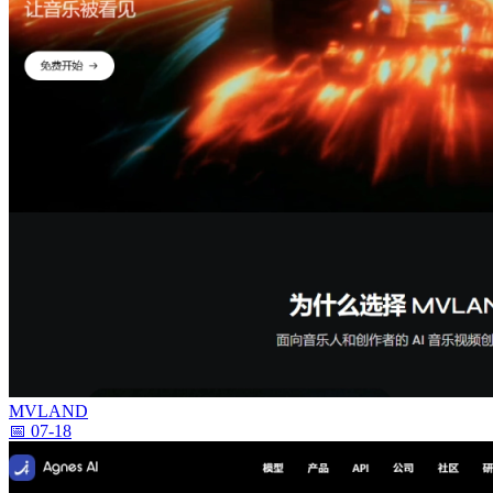
MVLAND
📅 07-18