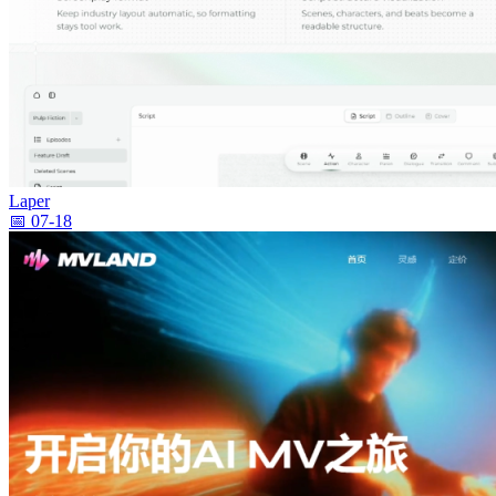
Laper
📅 07-18