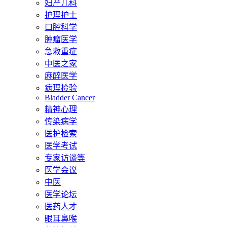
妇产儿科
护理护士
口腔科学
肿瘤医学
急救重症
中医之家
麻醉医学
病理检验
Bladder Cancer
精神心理
传染病学
医护检索
医学考试
专家访谈等
医学会议
中医
医学论坛
医药人才
眼耳鼻喉