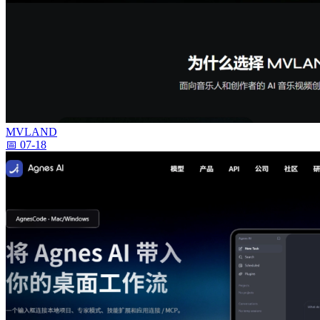
MVLAND
📅 07-18