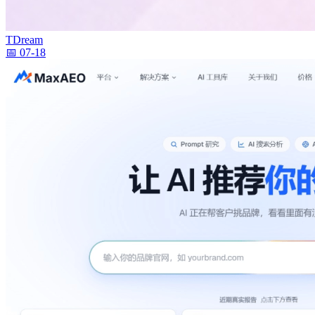
TDream
📅 07-18