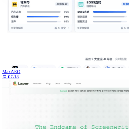
MaxAEO
📅 07-18