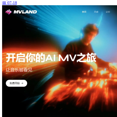
📅 07-18