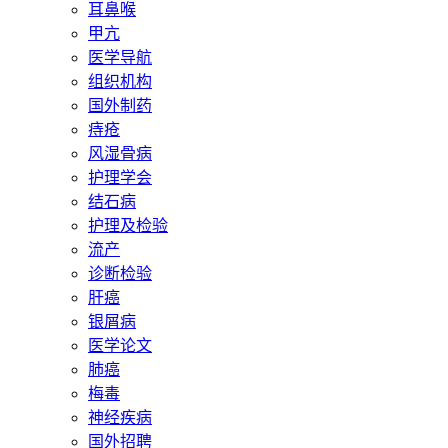
耳鼻喉
甲亢
医学导航
组织机构
国外制药
痔疮
风湿骨病
护理学会
结石病
护理及检验
流产
诊断检验
肝癌
银屑病
医学论文
肺癌
梅毒
神经疾病
国外招聘