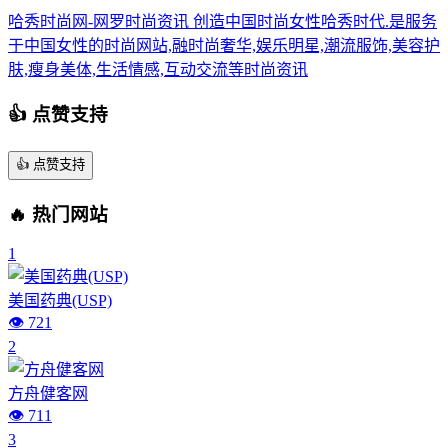
哈秀时尚网-网罗时尚资讯 创造中国时尚女性哈秀时代.是服务
于中国女性的时尚网站,融时尚奢华,娱乐明星,潮流服饰,美容护
肤,瘦身美体,生活情感,互动交流等时尚资讯
👍 点赞支持
👍
点赞支持
🔥 热门网站
1
美国药典(USP)
👁️ 721
2
方舟健客网
👁️ 711
3