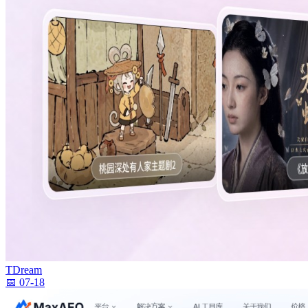
TDream
📅 07-18