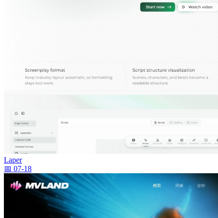
Laper
📅 07-18