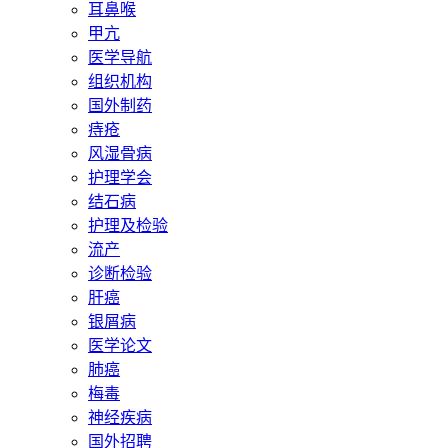
耳鼻喉
甲亢
医学导航
组织机构
国外制药
痔疮
风湿骨病
护理学会
结石病
护理及检验
流产
诊断检验
肝癌
银屑病
医学论文
肺癌
梅毒
神经疾病
国外招聘