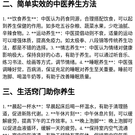
二、简单实效的中医养生方法
1. **饮食养生**：中医认为药食同源，合理搭配饮食，可以起
到养生保健的作用。如多吃五谷杂粮、蔬菜水果，少吃油腻、
辛辣食物。2. **运动养生**：中医提倡动则不衰，适量的运动
可以增强体质，提高免疫力。如太极拳、八段锦等传统养生功
法，都是不错的选择。3. **情志养生**：中医认为情绪对健康
影响极大，保持良好的心态，有助于养生。可以通过听音乐、
练习书法、绘画等方式，调节情绪。4. **睡眠养生**：中医强
调睡好觉，百病消，保证充足的睡眠对养生至关重要。睡前可
泡脚、喝温牛奶等，有助于改善睡眠质量。
三、生活窍门助你养生
1. **晨起一杯水**：早晨起床后喝一杯温水，有助于清理肠
道，促进新陈代谢。2. **午休片刻**：中午休息片刻，可以缓
解疲劳，提高下午的工作效率。3. **晚上泡脚**：晚上泡脚可
以促进血液循环，缓解一天的疲劳。4. **保持室内空气流通