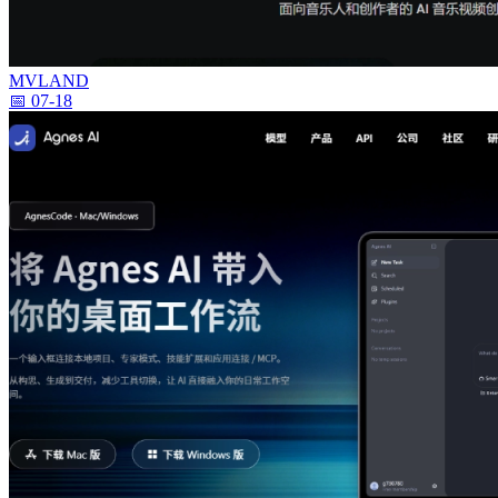
MVLAND
📅 07-18