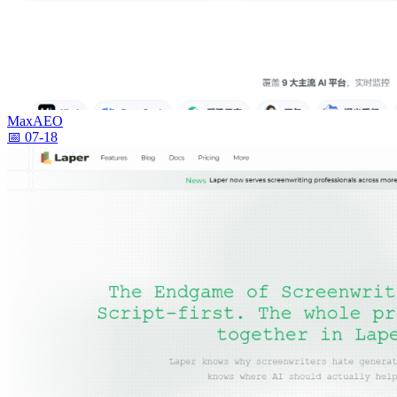
MaxAEO
📅 07-18