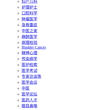
妇产儿科
护理护士
口腔科学
肿瘤医学
急救重症
中医之家
麻醉医学
病理检验
Bladder Cancer
精神心理
传染病学
医护检索
医学考试
专家访谈等
医学会议
中医
医学论坛
医药人才
眼耳鼻喉