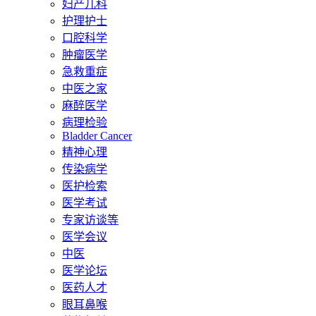
妇产儿科
护理护士
口腔科学
肿瘤医学
急救重症
中医之家
麻醉医学
病理检验
Bladder Cancer
精神心理
传染病学
医护检索
医学考试
专家访谈等
医学会议
中医
医学论坛
医药人才
眼耳鼻喉