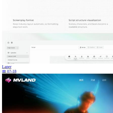
Laper
📅 07-18