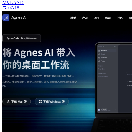
MVLAND
📅 07-18