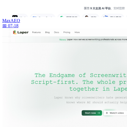
MaxAEO
📅 07-18