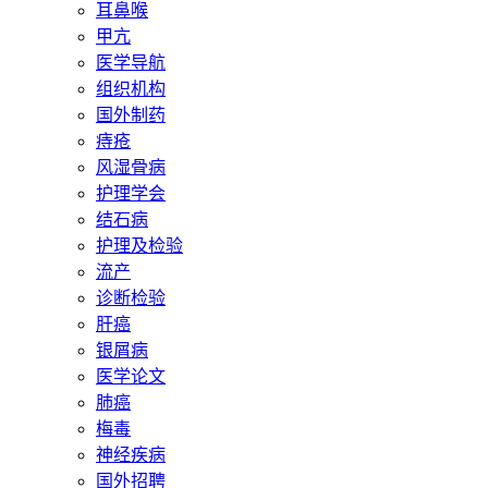
耳鼻喉
甲亢
医学导航
组织机构
国外制药
痔疮
风湿骨病
护理学会
结石病
护理及检验
流产
诊断检验
肝癌
银屑病
医学论文
肺癌
梅毒
神经疾病
国外招聘