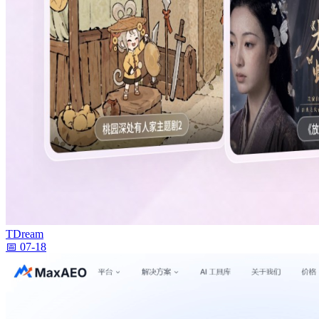
TDream
📅 07-18