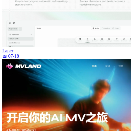
Laper
📅 07-18