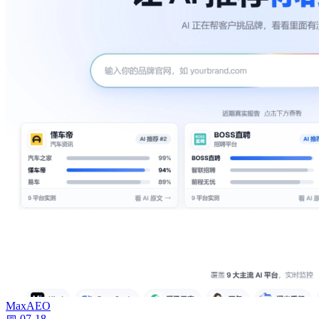
MaxAEO
📅 07-18