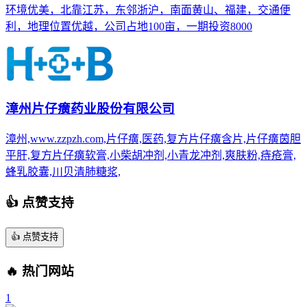
环境优美，北靠江苏，东邻浙沪，南面黄山、福建，交通便
利，地理位置优越，公司占地100亩，一期投资8000
漳州片仔癀药业股份有限公司
漳州,www.zzpzh.com,片仔癀,医药,复方片仔癀含片,片仔癀茵胆
平肝,复方片仔癀软膏,小柴胡冲剂,小青龙冲剂,爽肤粉,痔疮膏,
蜂乳胶囊,川贝清肺糖浆,
👍 点赞支持
👍
点赞支持
🔥 热门网站
1