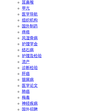
耳鼻喉
甲亢
医学导航
组织机构
国外制药
痔疮
风湿骨病
护理学会
结石病
护理及检验
流产
诊断检验
肝癌
银屑病
医学论文
肺癌
梅毒
神经疾病
国外招聘