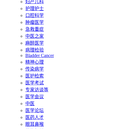
妇产儿科
护理护士
口腔科学
肿瘤医学
急救重症
中医之家
麻醉医学
病理检验
Bladder Cancer
精神心理
传染病学
医护检索
医学考试
专家访谈等
医学会议
中医
医学论坛
医药人才
眼耳鼻喉