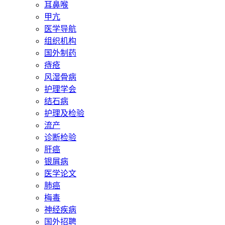
耳鼻喉
甲亢
医学导航
组织机构
国外制药
痔疮
风湿骨病
护理学会
结石病
护理及检验
流产
诊断检验
肝癌
银屑病
医学论文
肺癌
梅毒
神经疾病
国外招聘