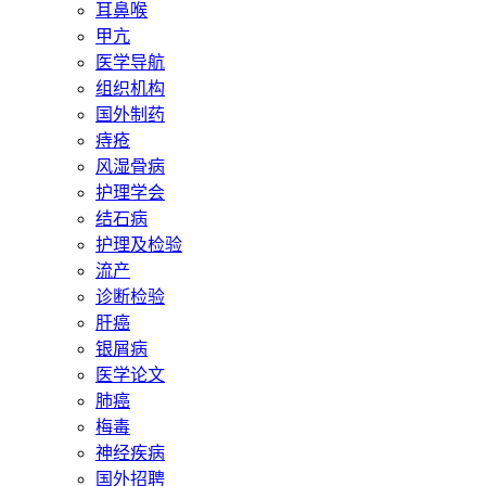
耳鼻喉
甲亢
医学导航
组织机构
国外制药
痔疮
风湿骨病
护理学会
结石病
护理及检验
流产
诊断检验
肝癌
银屑病
医学论文
肺癌
梅毒
神经疾病
国外招聘