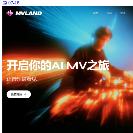
📅 07-18