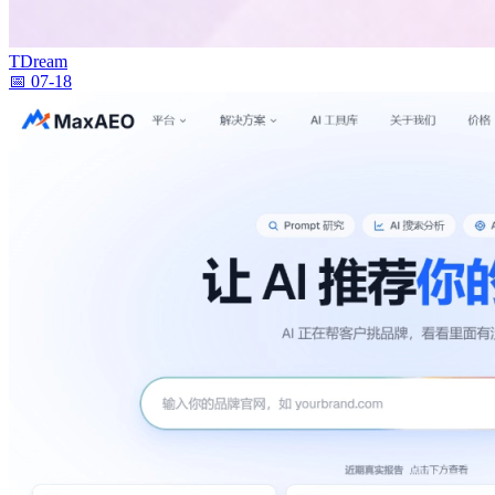
TDream
📅 07-18