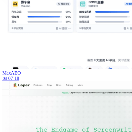
MaxAEO
📅 07-18