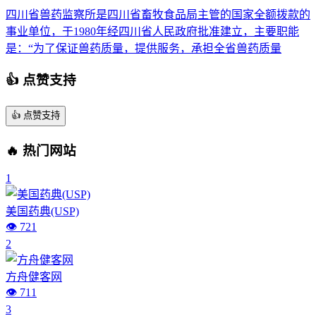
四川省兽药监察所是四川省畜牧食品局主管的国家全额拨款的
事业单位，于1980年经四川省人民政府批准建立，主要职能
是：“为了保证兽药质量，提供服务，承担全省兽药质量
👍 点赞支持
👍
点赞支持
🔥 热门网站
1
美国药典(USP)
👁️ 721
2
方舟健客网
👁️ 711
3