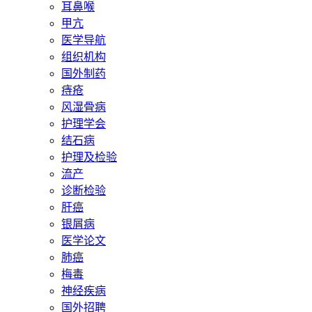
耳鼻喉
甲亢
医学导航
组织机构
国外制药
痔疮
风湿骨病
护理学会
结石病
护理及检验
流产
诊断检验
肝癌
银屑病
医学论文
肺癌
梅毒
神经疾病
国外招聘