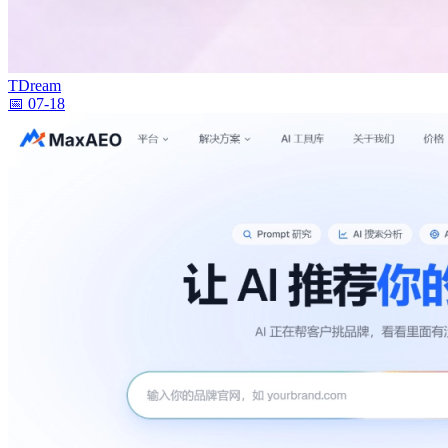
TDream
📅 07-18