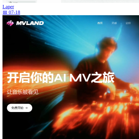
Laper
📅 07-18