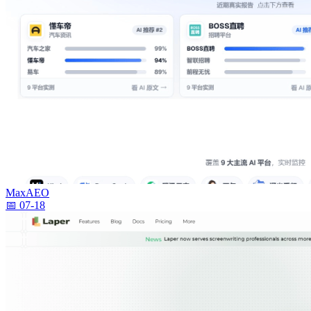
MaxAEO
📅 07-18