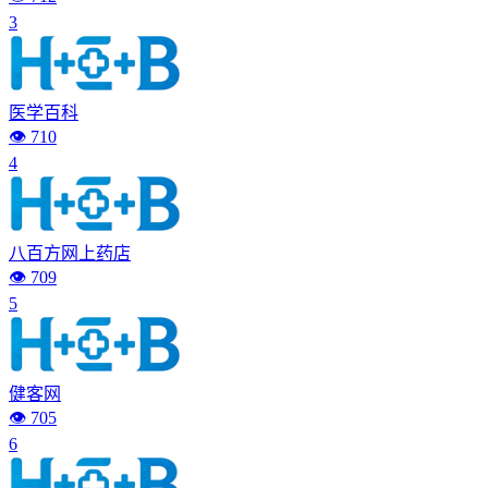
3
医学百科
👁️ 710
4
八百方网上药店
👁️ 709
5
健客网
👁️ 705
6