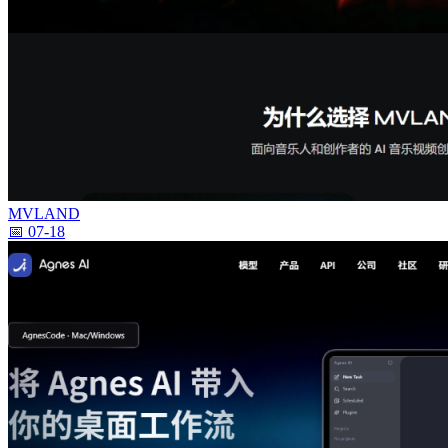
MVLAND
📅 07-18