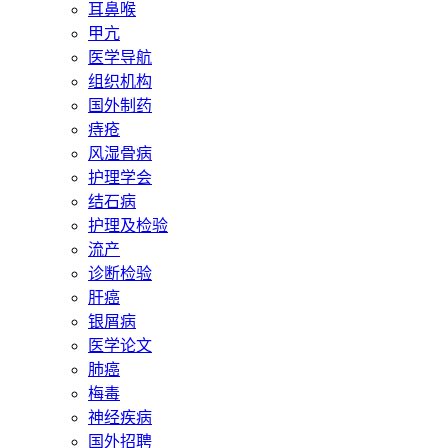
耳鼻喉
甲亢
医学导航
组织机构
国外制药
痔疮
风湿骨病
护理学会
结石病
护理及检验
流产
诊断检验
肝癌
银屑病
医学论文
肺癌
梅毒
神经疾病
国外招聘