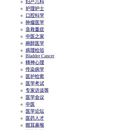
妇产儿科
护理护士
口腔科学
肿瘤医学
急救重症
中医之家
麻醉医学
病理检验
Bladder Cancer
精神心理
传染病学
医护检索
医学考试
专家访谈等
医学会议
中医
医学论坛
医药人才
眼耳鼻喉