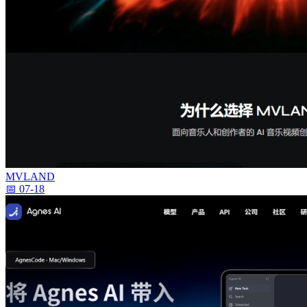
MVLAND
📅 07-18