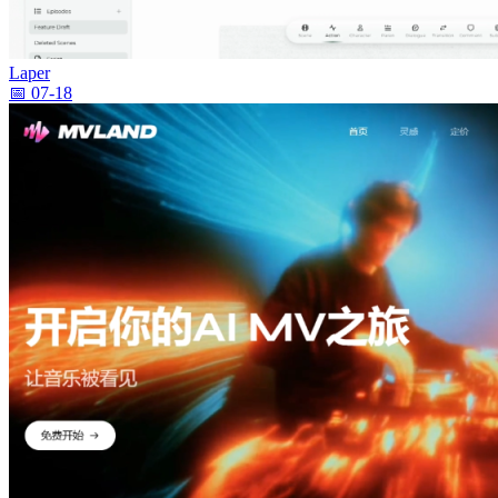
Laper
📅 07-18