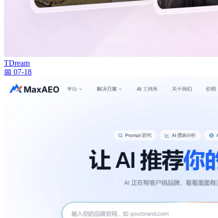
TDream
📅 07-18