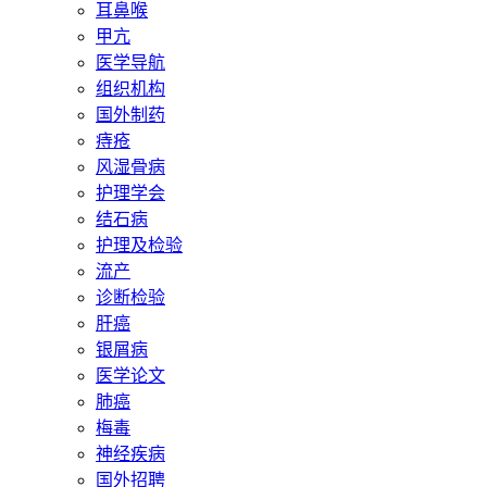
耳鼻喉
甲亢
医学导航
组织机构
国外制药
痔疮
风湿骨病
护理学会
结石病
护理及检验
流产
诊断检验
肝癌
银屑病
医学论文
肺癌
梅毒
神经疾病
国外招聘