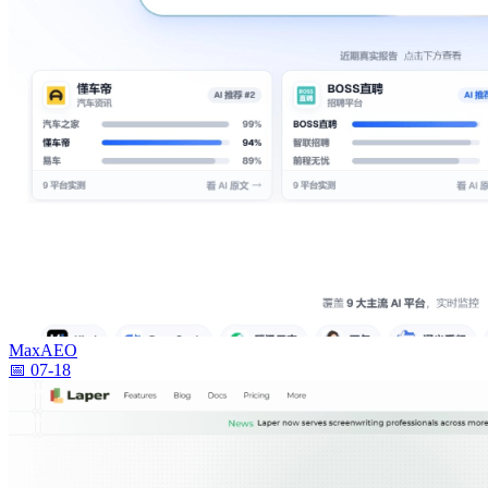
MaxAEO
📅 07-18