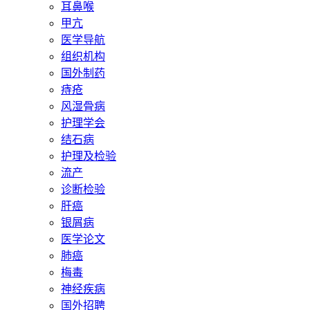
耳鼻喉
甲亢
医学导航
组织机构
国外制药
痔疮
风湿骨病
护理学会
结石病
护理及检验
流产
诊断检验
肝癌
银屑病
医学论文
肺癌
梅毒
神经疾病
国外招聘