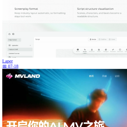
Laper
📅 07-18