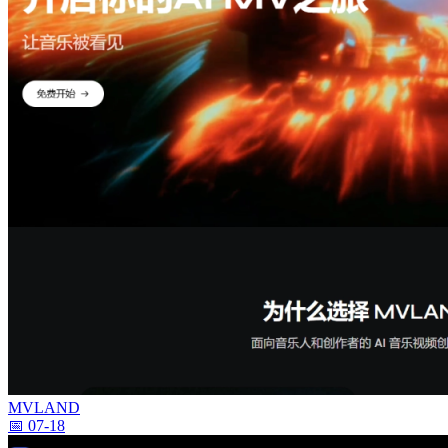
MVLAND
📅 07-18