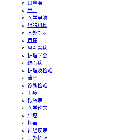
耳鼻喉
甲亢
医学导航
组织机构
国外制药
痔疮
风湿骨病
护理学会
结石病
护理及检验
流产
诊断检验
肝癌
银屑病
医学论文
肺癌
梅毒
神经疾病
国外招聘