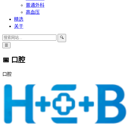
普通外科
高血压
精选
关于
🔍
☰
📅 口腔
口腔