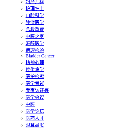
妇产儿科
护理护士
口腔科学
肿瘤医学
急救重症
中医之家
麻醉医学
病理检验
Bladder Cancer
精神心理
传染病学
医护检索
医学考试
专家访谈等
医学会议
中医
医学论坛
医药人才
眼耳鼻喉