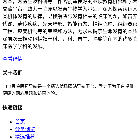
为本，为医生及科研等工作者创造良好的继续教育机会和学术
交流平台，致力于临床以发育生物学为基础，深入探索认识人
类机体发育的规律，寻找解决与发育相关的临床问题，如营养
代谢、遗传疾病、先天畸形、智能行为、精神心理、组织器官
工程、癌变机制等的策略和方法，力求从揭示生命发育的本质
深层次去推动包括妇产科、儿科、再生、肿瘤等在内的诸多临
床医学学科的发展。
查看详情
关于我们
HEB医院医药导航是一个精选优质网站导航平台，致力于为用户提供
便捷的网站发现和访问体验。
快速链接
首页
分类浏览
精选推荐