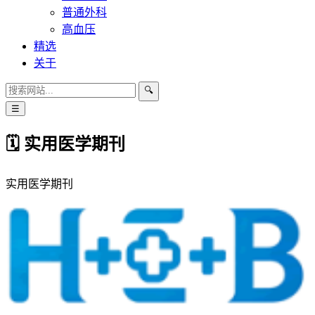
普通外科
高血压
精选
关于
🔍
☰
🗓 实用医学期刊
实用医学期刊