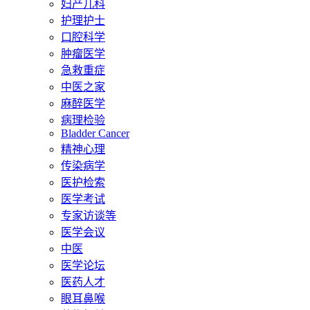
妇产儿科
护理护士
口腔科学
肿瘤医学
急救重症
中医之家
麻醉医学
病理检验
Bladder Cancer
精神心理
传染病学
医护检索
医学考试
专家访谈等
医学会议
中医
医学论坛
医药人才
眼耳鼻喉