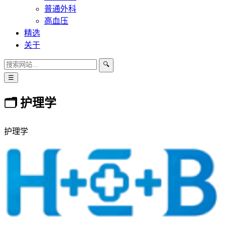
普通外科
高血压
精选
关于
🔍
☰
🗂 护理学
护理学