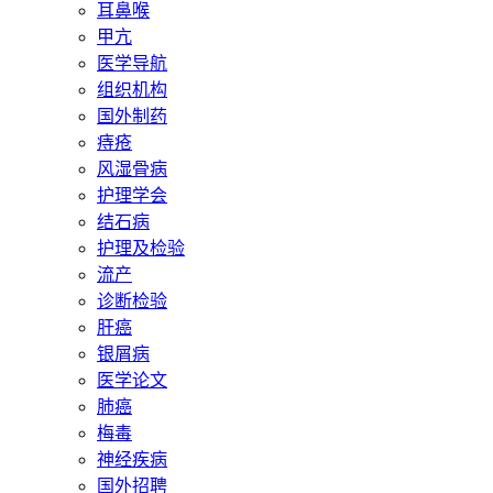
耳鼻喉
甲亢
医学导航
组织机构
国外制药
痔疮
风湿骨病
护理学会
结石病
护理及检验
流产
诊断检验
肝癌
银屑病
医学论文
肺癌
梅毒
神经疾病
国外招聘