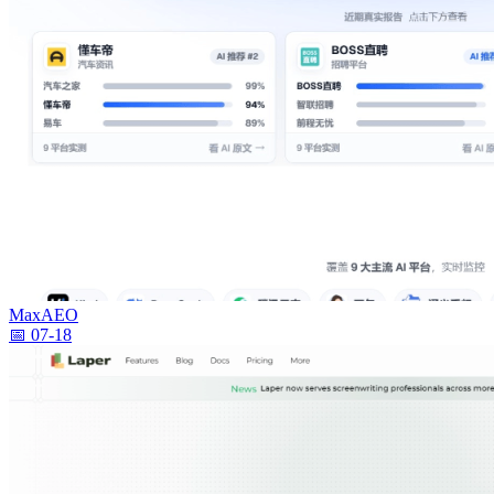
MaxAEO
📅 07-18