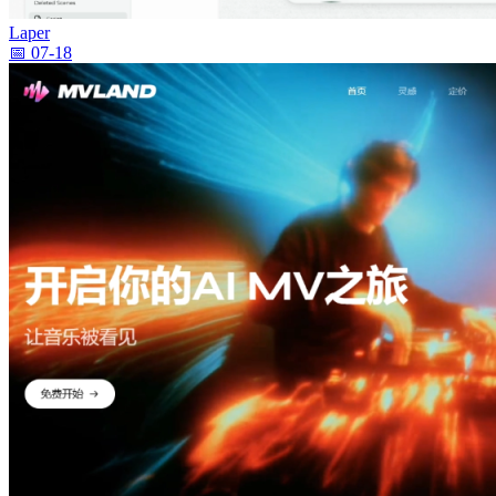
Laper
📅 07-18