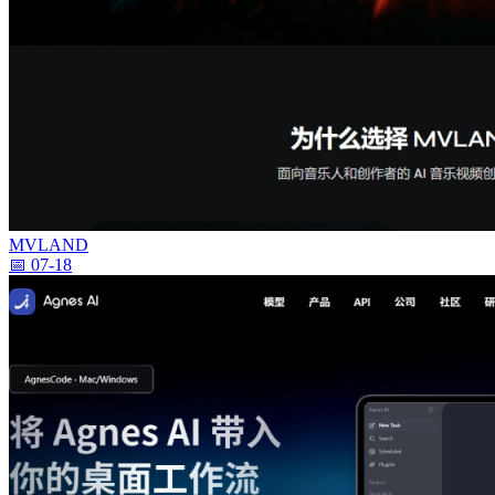
MVLAND
📅 07-18