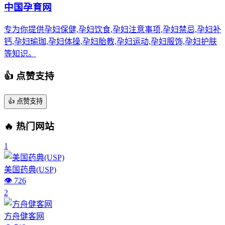
中国孕育网
专为你提供孕妇保健,孕妇饮食,孕妇注意事项,孕妇禁忌,孕妇补
钙,孕妇瑜珈,孕妇体操,孕妇胎教,孕妇运动,孕妇服饰,孕妇护肤
等知识。
👍 点赞支持
👍
点赞支持
🔥 热门网站
1
美国药典(USP)
👁️ 726
2
方舟健客网