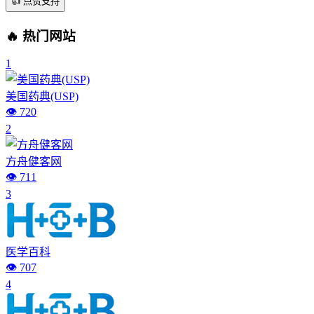
👍
点赞支持
🔥 热门网站
1
美国药典(USP)
👁️ 720
2
方舟健客网
👁️ 711
3
医学百科
👁️ 707
4