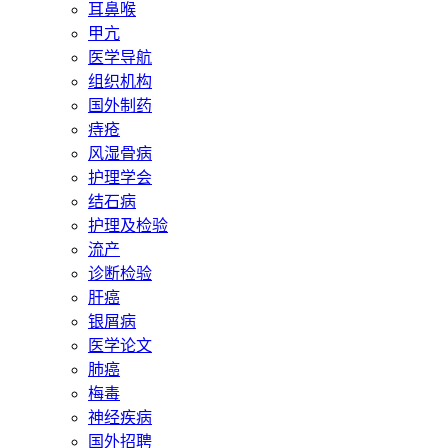
耳鼻喉
甲亢
医学导航
组织机构
国外制药
痔疮
风湿骨病
护理学会
结石病
护理及检验
流产
诊断检验
肝癌
银屑病
医学论文
肺癌
梅毒
神经疾病
国外招聘