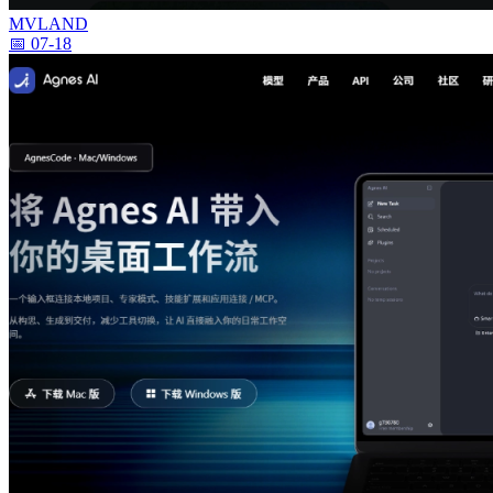
MVLAND
📅 07-18