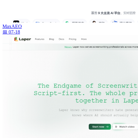
MaxAEO
📅 07-18