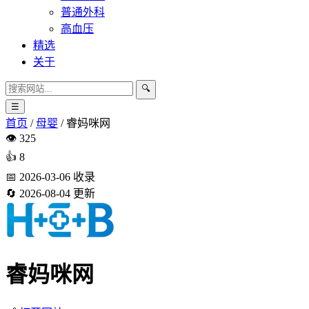
普通外科
高血压
精选
关于
🔍
☰
首页
/
母婴
/
睿妈咪网
👁️
325
👍
8
📅
2026-03-06
收录
🔄
2026-08-04
更新
睿妈咪网