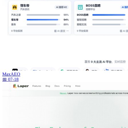
MaxAEO
📅 07-18