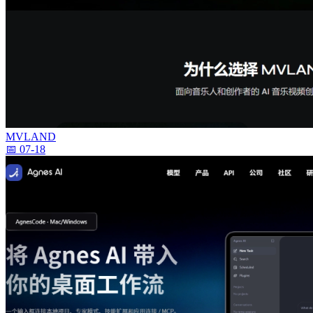
MVLAND
📅 07-18