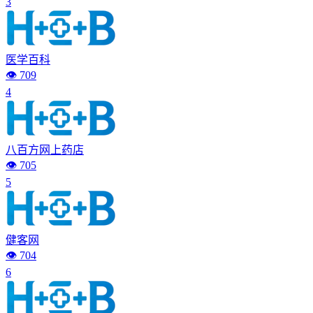
3
医学百科
👁️ 709
4
八百方网上药店
👁️ 705
5
健客网
👁️ 704
6