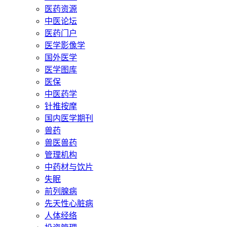
医药资源
中医论坛
医药门户
医学影像学
国外医学
医学图库
医保
中医药学
针推按摩
国内医学期刊
兽药
兽医兽药
管理机构
中药材与饮片
失眠
前列腺病
先天性心脏病
人体经络