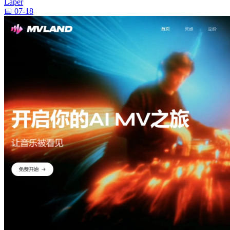
Laper
📅 07-18