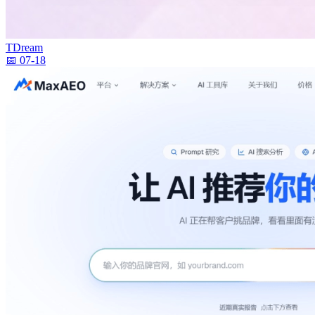
TDream
📅 07-18