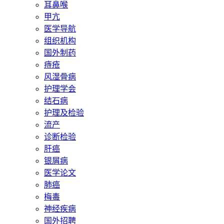
耳鼻喉
甲亢
医学导航
组织机构
国外制药
痔疮
风湿骨病
护理学会
结石病
护理及检验
流产
诊断检验
肝癌
银屑病
医学论文
肺癌
梅毒
神经疾病
国外招聘