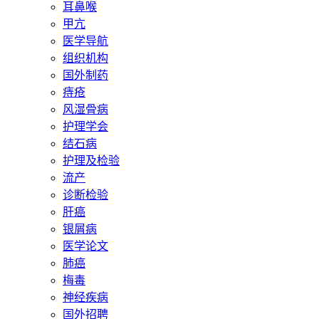
耳鼻喉
甲亢
医学导航
组织机构
国外制药
痔疮
风湿骨病
护理学会
结石病
护理及检验
流产
诊断检验
肝癌
银屑病
医学论文
肺癌
梅毒
神经疾病
国外招聘