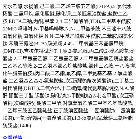
无水乙醇,水杨酸,己二酸,二乙烯三胺五乙酸(DTPA),5-氯代水
杨酸,二氯甲烷,氯化胆碱,碘化钾,二苯胍氢溴酸盐,盐酸二乙
胺,EDTA二钠,丙酮,甲苯-2,4-二异氰酸酯(TDI),二甲基甲酰胺
(DMF),吗啡啉,N-甲基吗啡啉,N,N-二甲基苄胺,苯三唑十八胺,
氢氧化钠,氢氧化钾,N,N-二甲基乙酰胺,甲酰胺,二苯胺,四氯化
钛,苯骈三氮唑(BTA),珠光粉,4,4\'-二甲氧基三苯基氯甲烷
(DMT-Cl),吉拉尔特试剂T,丁酮,2-氯乙醇,丙二酸,2-溴乙胺氢溴
酸盐,2-二甲氨基乙醇,二乙氨基乙醇,2-二甲氨基氯乙烷盐酸盐,
二乙基乙醇胺,2-二乙氨基氯乙烷盐酸盐,氯代三乙胺,十八胺(氢
化牛脂基伯胺),丙二酸二乙酯,氟乙醇,二甲氨基乙基-2-氯盐酸
盐,二乙氨基乙基-2-氯盐酸盐,次亚磷酸钠(次磷酸钠),二丁基二
月桂酸锡(DBTL),二氧六环,十二硫醇,硫代氨基脲,明胶,N.A.酸
酐,硼酸三丁酯,锡酸钠,碘化钠,2-甲酸吡啶(2-吡啶甲酸),次亚磷
酸钙(次磷酸钙),硼酸三甲酯,对氯苯氧乙酸二甲基乙基盐酸盐,
二乙烯三胺五乙酸轧盐,正丁胺溴氢酸盐,二氢溴酸肼(二氢溴酸
联氨),一氢溴酸肼(一氢溴酸联氨),1,3-溴氯丙烷,苯骈三氮唑脂
肪胺盐(T406)
查看详情