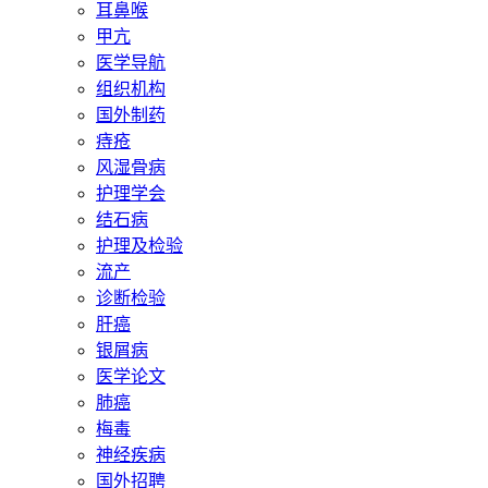
耳鼻喉
甲亢
医学导航
组织机构
国外制药
痔疮
风湿骨病
护理学会
结石病
护理及检验
流产
诊断检验
肝癌
银屑病
医学论文
肺癌
梅毒
神经疾病
国外招聘