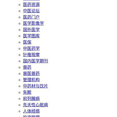
医药资源
中医论坛
医药门户
医学影像学
国外医学
医学图库
医保
中医药学
针推按摩
国内医学期刊
兽药
兽医兽药
管理机构
中药材与饮片
失眠
前列腺病
先天性心脏病
人体经络