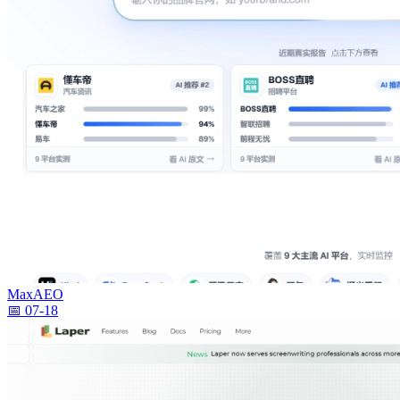
MaxAEO
📅 07-18