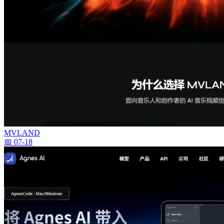
MVLAND
📅 07-18