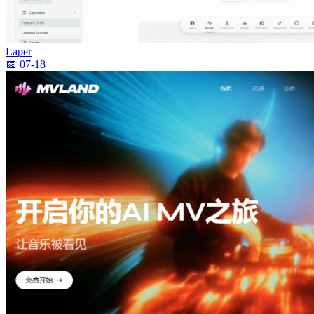
Laper
📅 07-18