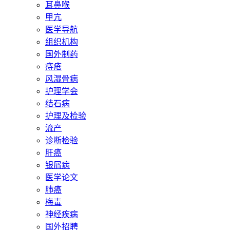
耳鼻喉
甲亢
医学导航
组织机构
国外制药
痔疮
风湿骨病
护理学会
结石病
护理及检验
流产
诊断检验
肝癌
银屑病
医学论文
肺癌
梅毒
神经疾病
国外招聘