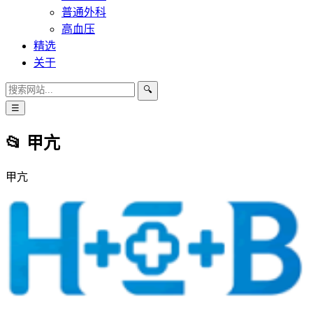
普通外科
高血压
精选
关于
🔍
☰
📂 甲亢
甲亢