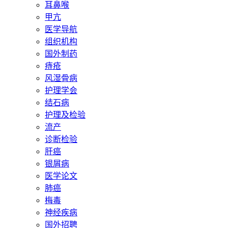
耳鼻喉
甲亢
医学导航
组织机构
国外制药
痔疮
风湿骨病
护理学会
结石病
护理及检验
流产
诊断检验
肝癌
银屑病
医学论文
肺癌
梅毒
神经疾病
国外招聘