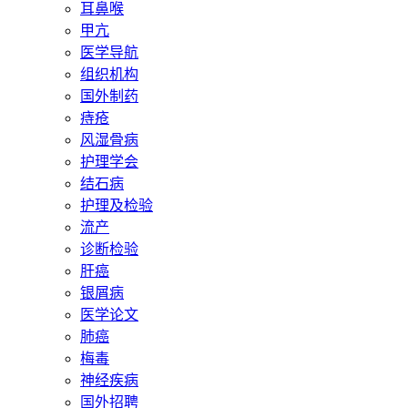
耳鼻喉
甲亢
医学导航
组织机构
国外制药
痔疮
风湿骨病
护理学会
结石病
护理及检验
流产
诊断检验
肝癌
银屑病
医学论文
肺癌
梅毒
神经疾病
国外招聘