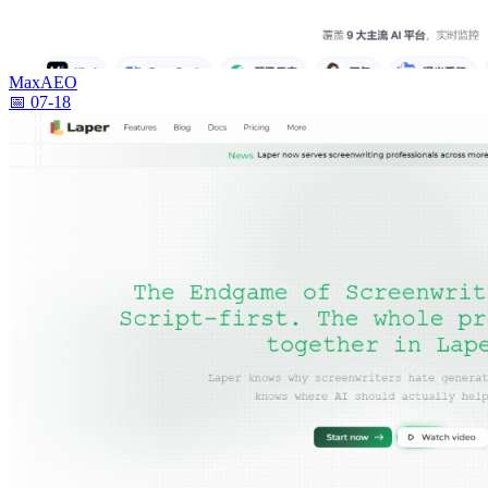
MaxAEO
📅 07-18