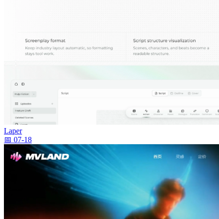
Laper
📅 07-18