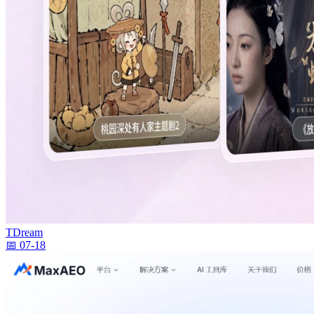
TDream
📅 07-18