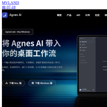
MVLAND
📅 07-18