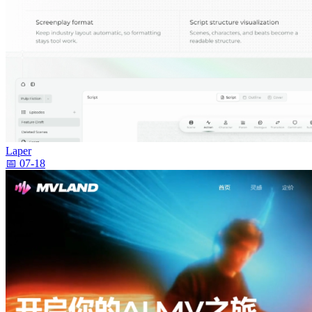
Laper
📅 07-18