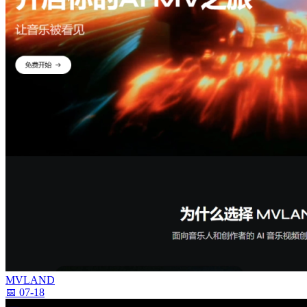
MVLAND
📅 07-18