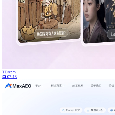
TDream
📅 07-18