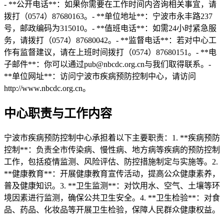
- **公开电话**：如果你需要在工作时间内咨询相关事宜，请
拨打（0574）87680163。- **单位地址**：宁波市永丰路237
号，邮政编码为315010。- **值班电话**：如需24小时紧急服
务，请拨打（0574）87680042。- **监督电话**：若对中心工
作有监督建议，请在上班时间拨打（0574）87680151。- **电
子邮件**：你可以通过pub@nbcdc.org.cn与我们取得联系。-
**单位网址**：访问宁波市疾病预防控制中心，请访问
http://www.nbcdc.org.cn。
中心职责与工作内容
宁波市疾病预防控制中心承担着以下主要职责：1. **疾病预防
控制**：负责全市传染病、慢性病、地方病等疾病的预防控制
工作，包括疫情监测、风险评估、防控措施制定与实施等。2.
**健康教育**：开展健康教育宣传活动，提高公众健康素养，
普及健康知识。3. **卫生监测**：对饮用水、空气、土壤等环
境因素进行监测，确保公共卫生安全。4. **卫生检验**：对食
品、药品、化妆品等开展卫生检验，保障人民群众健康权益。