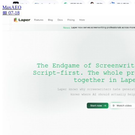
MaxAEO
📅 07-18