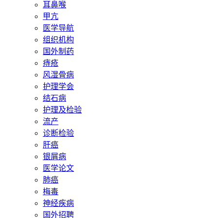
耳鼻喉
甲亢
医学导航
组织机构
国外制药
痔疮
风湿骨病
护理学会
结石病
护理及检验
流产
诊断检验
肝癌
银屑病
医学论文
肺癌
梅毒
神经疾病
国外招聘