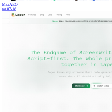
MaxAEO
📅 07-18