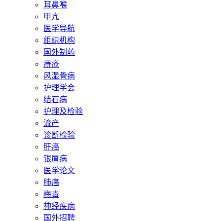
耳鼻喉
甲亢
医学导航
组织机构
国外制药
痔疮
风湿骨病
护理学会
结石病
护理及检验
流产
诊断检验
肝癌
银屑病
医学论文
肺癌
梅毒
神经疾病
国外招聘