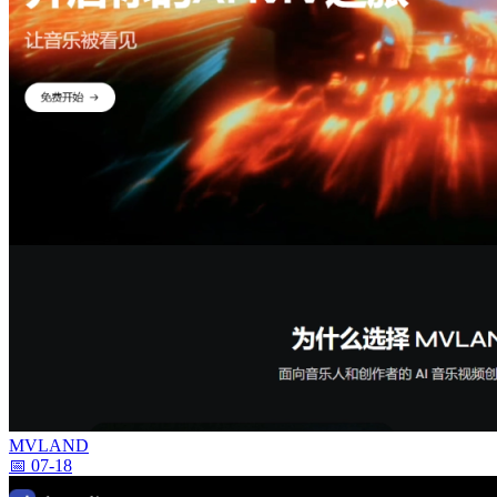
MVLAND
📅 07-18