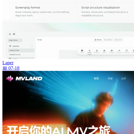
Laper
📅 07-18