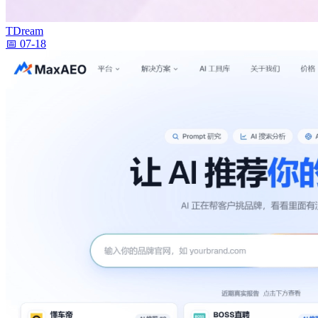
TDream
📅 07-18