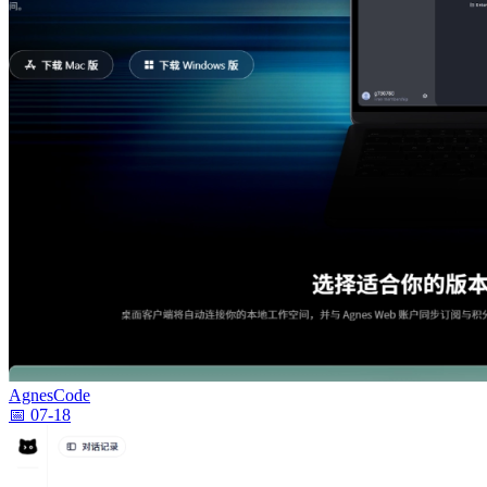
AgnesCode
📅 07-18