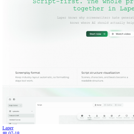
Laper
📅 07-18