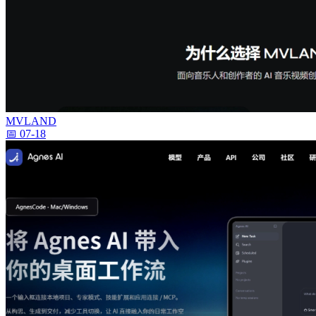
MVLAND
📅 07-18