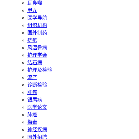
耳鼻喉
甲亢
医学导航
组织机构
国外制药
痔疮
风湿骨病
护理学会
结石病
护理及检验
流产
诊断检验
肝癌
银屑病
医学论文
肺癌
梅毒
神经疾病
国外招聘