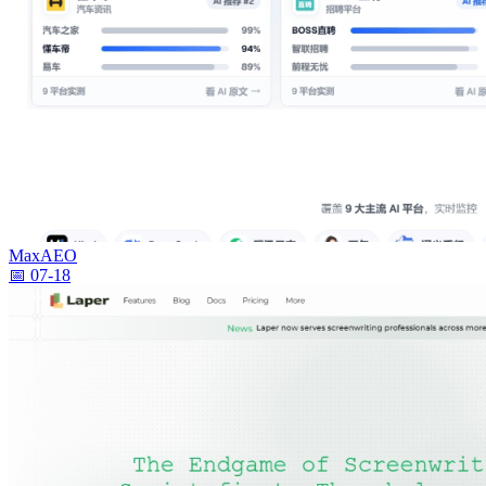
MaxAEO
📅 07-18