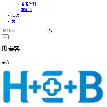
普通外科
高血压
精选
关于
🔍
☰
🗓 美容
美容