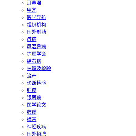
耳鼻喉
甲亢
医学导航
组织机构
国外制药
痔疮
风湿骨病
护理学会
结石病
护理及检验
流产
诊断检验
肝癌
银屑病
医学论文
肺癌
梅毒
神经疾病
国外招聘