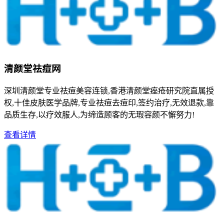
清颜堂祛痘网
深圳清颜堂专业祛痘美容连锁,香港清颜堂痤疮研究院直属授
权,十佳皮肤医学品牌,专业祛痘去痘印,签约治疗,无效退款,靠
品质生存,以疗效服人,为缔造顾客的无瑕容颜不懈努力!
查看详情