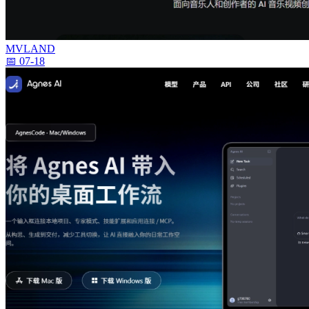
MVLAND
📅 07-18