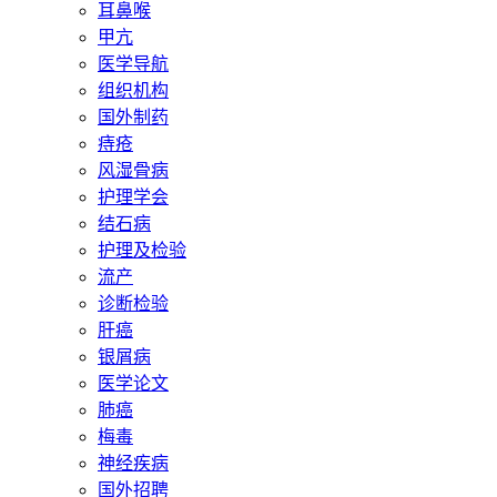
耳鼻喉
甲亢
医学导航
组织机构
国外制药
痔疮
风湿骨病
护理学会
结石病
护理及检验
流产
诊断检验
肝癌
银屑病
医学论文
肺癌
梅毒
神经疾病
国外招聘