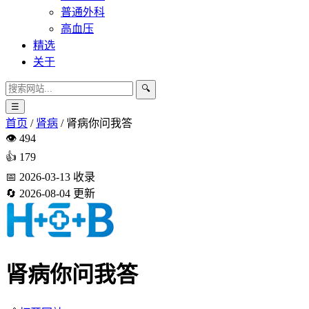
普通外科
高血压
精选
关于
🔍
☰
首页
/
肾病
/
肾病你问我答
👁️
494
👍
179
📅
2026-03-13
收录
🔄
2026-08-04
更新
肾病你问我答