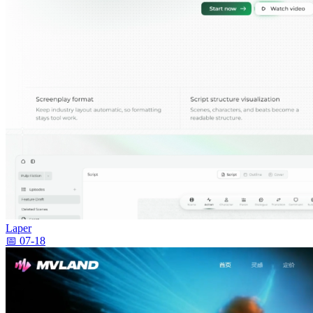
Laper
📅 07-18