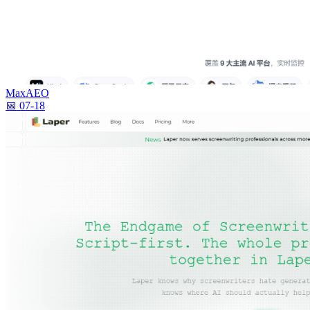
MaxAEO
📅 07-18