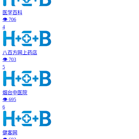
医学百科
👁️ 706
4
八百方网上药店
👁️ 703
5
烟台中医院
👁️ 695
6
健客网