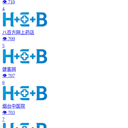
👁️ 710
4
八百方网上药店
👁️ 709
5
健客网
👁️ 707
6
烟台中医院
👁️ 703
7