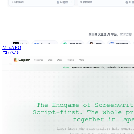
MaxAEO
📅 07-18