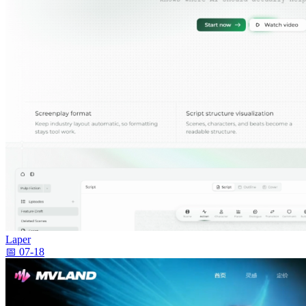
Laper
📅 07-18