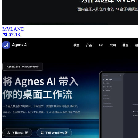
MVLAND
📅 07-18