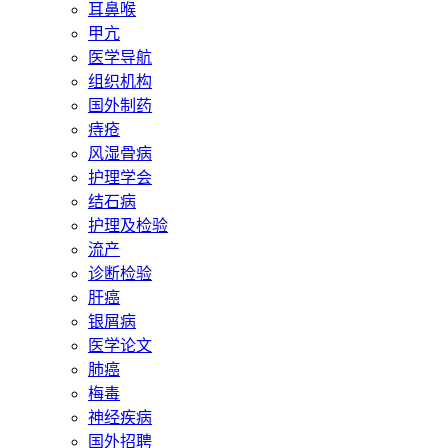
耳鼻喉
甲亢
医学导航
组织机构
国外制药
痔疮
风湿骨病
护理学会
结石病
护理及检验
流产
诊断检验
肝癌
银屑病
医学论文
肺癌
梅毒
神经疾病
国外招聘