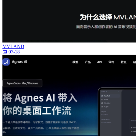
MVLAND
📅 07-18