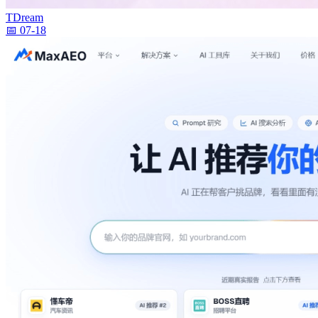
TDream
📅 07-18