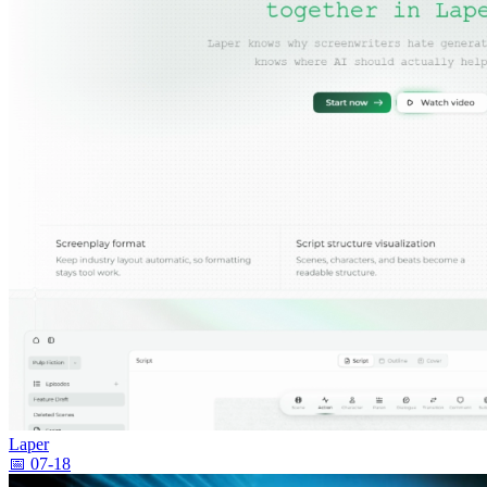
Laper
📅 07-18