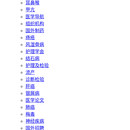
耳鼻喉
甲亢
医学导航
组织机构
国外制药
痔疮
风湿骨病
护理学会
结石病
护理及检验
流产
诊断检验
肝癌
银屑病
医学论文
肺癌
梅毒
神经疾病
国外招聘