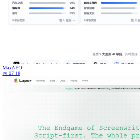
MaxAEO
📅 07-18