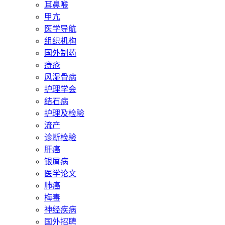
耳鼻喉
甲亢
医学导航
组织机构
国外制药
痔疮
风湿骨病
护理学会
结石病
护理及检验
流产
诊断检验
肝癌
银屑病
医学论文
肺癌
梅毒
神经疾病
国外招聘