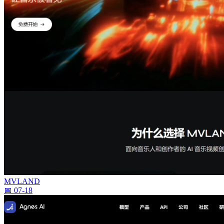
MVLAND
📅 07-18