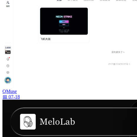
QMuse
📅 07-18