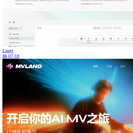
Laper
📅 07-18