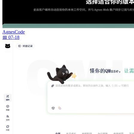
AgnesCode
📅 07-18