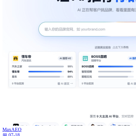
MaxAEO
📅 07-18