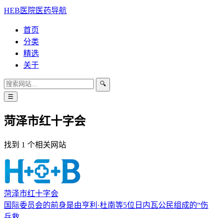
HEB医院医药导航
首页
分类
精选
关于
🔍
☰
菏泽市红十字会
找到 1 个相关网站
菏泽市红十字会
国际委员会的前身是由亨利·杜南等5位日内瓦公民组成的“伤
兵救